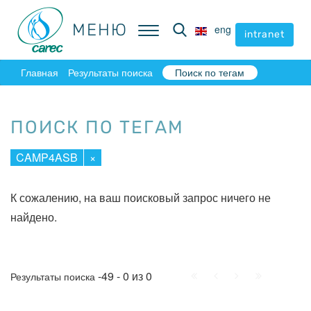
МЕНЮ
МЕНЮ
eng
eng
intranet
intranet
Главная
Результаты поиска
Поиск по тегам
ПОИСК ПО ТЕГАМ
CAMP4ASB
×
К сожалению, на ваш поисковый запрос ничего не
найдено.
Начало
Пред.
След.
Конец
-49 - 0 из 0
Результаты поиска