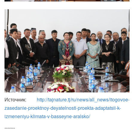
Источник:
http://tajnature.tj/ru/news/all_news/itogovoe-
zasedanie-proektnoy-deyatelnosti-proekta-adaptatsii-k-
izmeneniyu-klimata-v-basseyne-aralsko/
-------