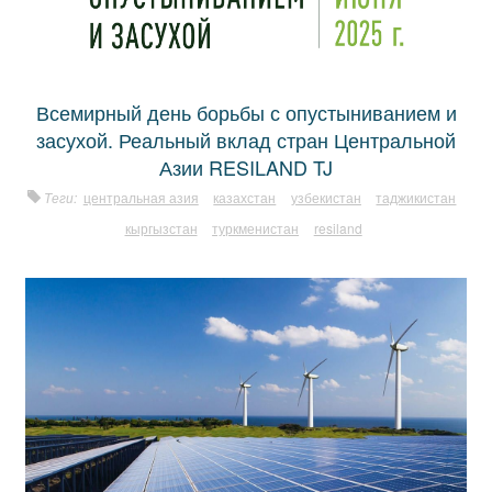
Всемирный день борьбы с опустыниванием и
засухой. Реальный вклад стран Центральной
Азии RESILAND TJ
Теги:
центральная азия
казахстан
узбекистан
таджикистан
кыргызстан
туркменистан
resiland