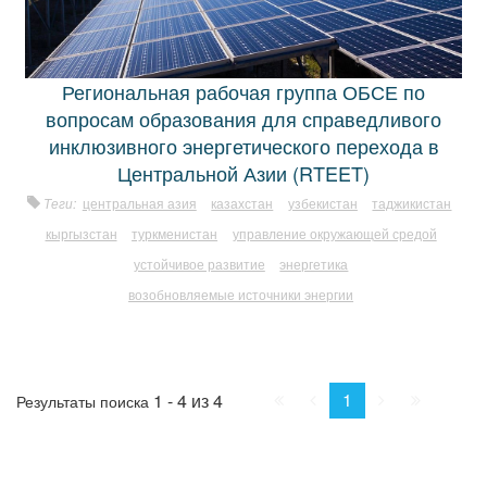
Региональная рабочая группа ОБСЕ по
вопросам образования для справедливого
инклюзивного энергетического перехода в
Центральной Азии (RTEET)
Теги:
центральная азия
казахстан
узбекистан
таджикистан
кыргызстан
туркменистан
управление окружающей средой
устойчивое развитие
энергетика
возобновляемые источники энергии
Начало
Пред.
След.
Конец
1
1 - 4 из 4
Результаты поиска