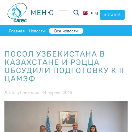
МЕНЮ
МЕНЮ
eng
eng
intranet
intranet
Главная
Новости
Все новости
ПОСОЛ УЗБЕКИСТАНА В
КАЗАХСТАНЕ И РЭЦЦА
ОБСУДИЛИ ПОДГОТОВКУ К II
ЦАМЭФ
Дата публикации: 24 апреля 2018