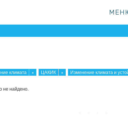
МЕН
МЕН
М
ние климата
×
ЦАКИК
×
Изменение климата и усто
о не найдено.
Начало
Пред.
След.
Конец