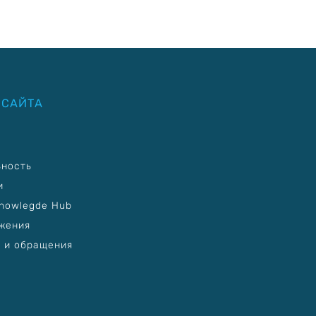
 САЙТА
ьность
и
nowlegde Hub
жения
 и обращения