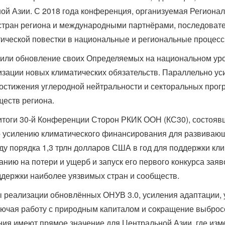
ой Азии. С 2018 года конференция, организуемая Региона
стран региона и международными партнёрами, последовате
тической повестки в национальные и региональные процесс
шили обновление своих Определяемых на национальном уро
изации новых климатических обязательств. Параллельно ус
достижения углеродной нейтральности и секторальных про
ществ региона.
итоги 30-й Конференции Сторон РКИК ООН (КС30), состоявш
о усилению климатического финансирования для развивающ
ду порядка 1,3 трлн долларов США в год для поддержки к
ию на потери и ущерб и запуск его первого конкурса заяв
ддержки наиболее уязвимых стран и сообществ.
ы реализации обновлённых ОНУВ 3.0, усиления адаптации,
ючая работу с природным капиталом и сокращение выброс
ления имеют прямое значение для Центральной Азии, где и