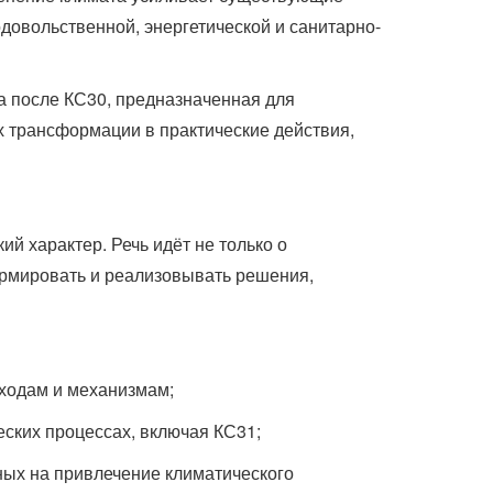
одовольственной, энергетической и санитарно-
а после КС30, предназначенная для
х трансформации в практические действия,
й характер. Речь идёт не только о
ормировать и реализовывать решения,
ходам и механизмам;
ских процессах, включая КС31;
ных на привлечение климатического