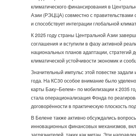
климатического финансирования в Центральн
Азии (РЭЦЦА) совместно с правительствами 
и способствует интеграции глобальной клима
К 2025 году страны Центральной Азии завер
соглашения и вступили в фазу активной реал
национальных планов адаптации, стратегий 
климатической устойчивости экономик и сооб
Значительный импульс этой повестке задали 
года. На КС30 особое внимание было уделен
карты Баку–Белем» по мобилизации к 2035 го
стала операционализация Фонда по реагирован
договорённости в практическую плоскость по
В Белене также активно обсуждались вопрос
инновационных финансовых механизмов, вкл
загрязнителей, таких как метан. Эти направ