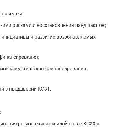
 повестки;
скими рисками и восстановления ландшафтов;
е инициативы и развитие возобновляемых
 финансирования;
змов климатического финансирования,
ии в преддверии КС31.
:
динация региональных усилий после КС30 и