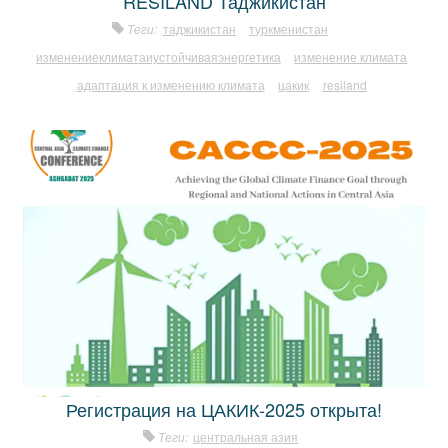
RESILAND Таджикистан
Теги:
таджикистан
туркменистан
изменениеклиматаиустойчиваяэнергетика
изменение климата
адаптация к изменению климата
цакик
resiland
Регистрация на ЦАКИК-2025 открыта!
Теги:
центральная азия