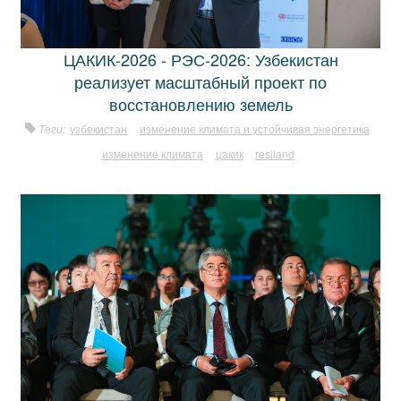
ЦАКИК-2026 - РЭС-2026: Узбекистан
реализует масштабный проект по
восстановлению земель
Теги:
узбекистан
изменение климата и устойчивая энергетика
изменение климата
цакик
resiland