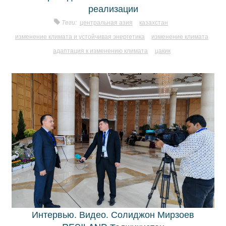
реализации
Теги:
центральная азия
казахстан
изменение климата и устойчивая энергетика
изменение климата
адаптация к изменению климата
цакик
Интервью. Видео. Солиджон Мирзоев