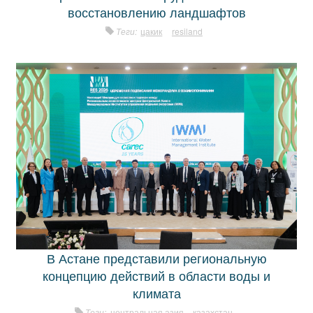
восстановлению ландшафтов
Теги:
цакик
resiland
В Астане представили региональную
концепцию действий в области воды и
климата
Теги:
центральная азия
казахстан