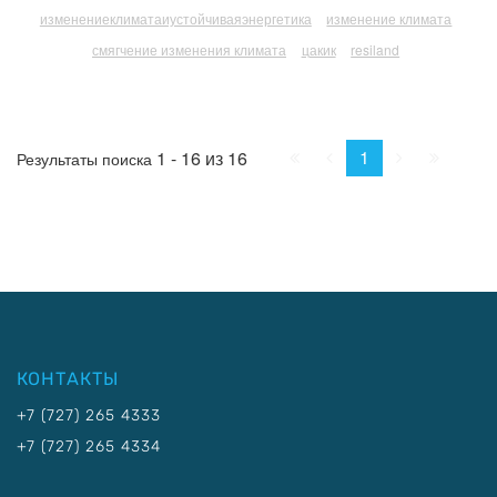
изменениеклиматаиустойчиваяэнергетика
изменение климата
смягчение изменения климата
цакик
resiland
Начало
Пред.
След.
Конец
1
1 - 16 из 16
Результаты поиска
КОНТАКТЫ
+7 (727) 265 4333
+7 (727) 265 4334