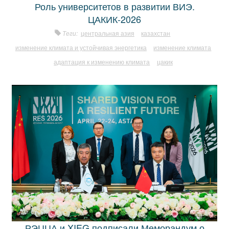
Роль университетов в развитии ВИЭ.
ЦАКИК-2026
Теги:
центральная азия
казахстан
изменение климата и устойчивая энергетика
изменение климата
адаптация к изменению климата
цакик
РЭЦЦА и XIEG подписали Меморандум о