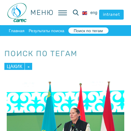
МЕНЮ
МЕНЮ
eng
eng
intranet
intranet
Главная
Результаты поиска
Поиск по тегам
ПОИСК ПО ТЕГАМ
ЦАКИК
×