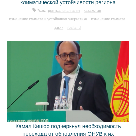
климатической устойчивости региона
Теги:
центральная азия
казахстан
изменение климата и устойчивая энергетика
изменение климата
цакик
resiland
Камал Кишор подчеркнул необходимость
перехода от обновления ОНУВ к их