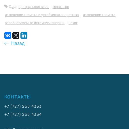
Tags:
центральная азия
казахстан
изменение климата и устойчивая энергетика
изменение климата
возобновляемые источники энергии
цакик
Назад
КОНТАКТЫ
+7 (727) 265 4333
+7 (727) 265 4334