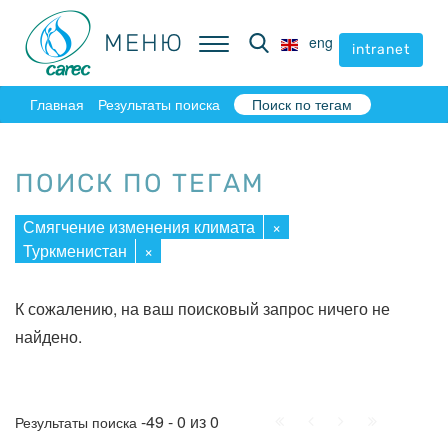
МЕНЮ
МЕНЮ
eng
eng
intranet
intranet
Главная
Результаты поиска
Поиск по тегам
ПОИСК ПО ТЕГАМ
Смягчение изменения климата
×
Туркменистан
×
К сожалению, на ваш поисковый запрос ничего не
найдено.
Начало
Пред.
След.
Конец
-49 - 0 из 0
Результаты поиска