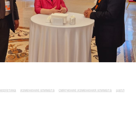
нергетика
изменение климата
смягчение изменения климата
цапл