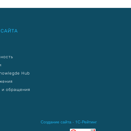
 САЙТА
ьность
и
nowlegde Hub
жения
 и обращения
Создание сайта -
1С-Рейтинг