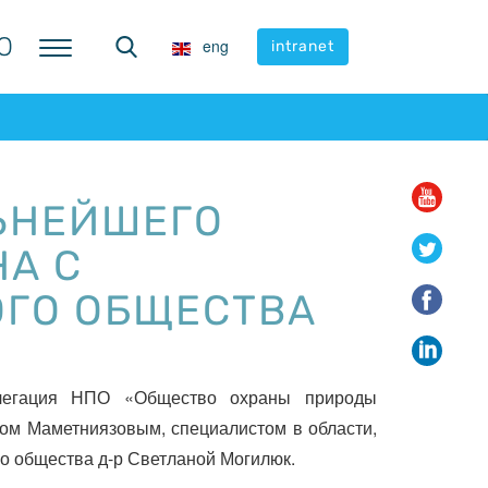
Ю
Ю
eng
eng
intranet
intranet
ЬНЕЙШЕГО
А С
ГО ОБЩЕСТВА
елегация НПО «Общество охраны природы
ом Маметниязовым, специалистом в области,
го общества д-р Светланой Могилюк.