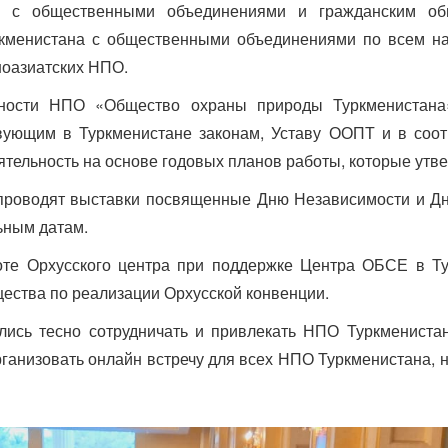
о с общественными объединениями и гражданским об
ркменистана с общественными объединениями по всем на
ноазиатских НПО.
льности НПО «Общество охраны природы Туркменистан
вующим в Туркменистане законам, Уставу ООПТ и в соо
ятельность на основе годовых планов работы, которые ут
проводят выставки посвященные Дню Независимости и Д
ьным датам.
оте Орхусского центра при поддержке Центра ОБСЕ в Ту
ества по реализации Орхусской конвенции.
лись тесно сотрудничать и привлекать НПО Туркмениста
рганизовать онлайн встречу для всех НПО Туркменистана, н