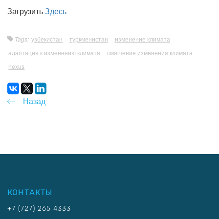
Загрузить
Здесь
Tags:
узбекистан
туркменистан
изменение климата
адаптация к изменению климата
смягчение изменения климата
nexus
Назад
КОНТАКТЫ
+7 (727) 265 4333