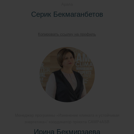
Арала
Серик Бекмаганбетов
Копировать ссылку на профиль
Менеджер программы «Изменение климата и устойчивая
энергетика»/ координатор проекта CAMP4ASB
Ирина Бекмирзаева