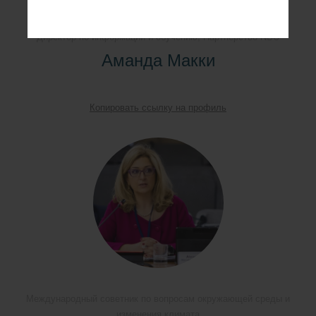
Директор по информации и обучению, Партнерство NDC
Аманда Макки
Копировать ссылку на профиль
Международный советник по вопросам окружающей среды и
изменения климата