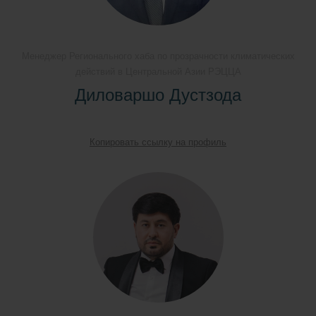
Менеджер Регионального хаба по прозрачности климатических
действий в Центральной Азии РЭЦЦА
Диловаршо Дустзода
Копировать ссылку на профиль