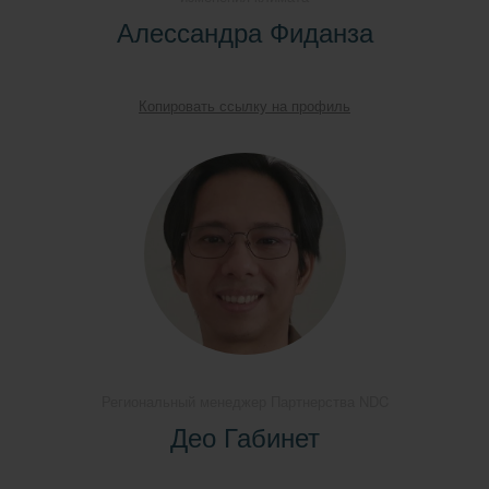
Алессандра Фиданза
Копировать ссылку на профиль
Региональный менеджер Партнерства NDC
Део Габинет