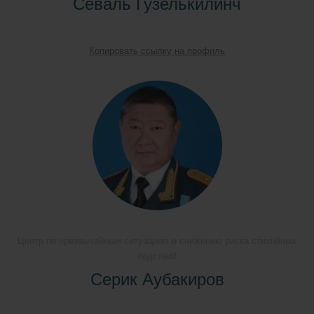
Севаль Гузелькилинч
Копировать ссылку на профиль
Центр по чрезвычайным ситуациям и снижению риска стихийных
бедствий
Серик Аубакиров