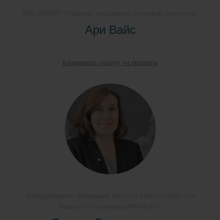
НГО IMPACT Initiativeы* (модератор групповой дискуссии)
Ари Вайс
Копировать ссылку на профиль
Международная федерация обществ Красного Креста и
Красного Полумесяца (МФККиКП)