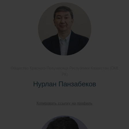
Общество Красного Полумесяца Республики Казахстан (ОКК
РК)
Нурлан Панзабеков
Копировать ссылку на профиль