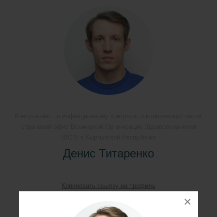
Консультант по инфекционному контролю и клинической части,
страновой офис Всемирной Организации Здравоохранения
(ВОЗ) в Кыргызской Республике
Денис Титаренко
Копировать ссылку на профиль
×