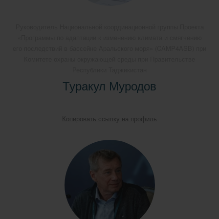
Руководитель Национальной координационной группы Проекта
«Программы по адаптации к изменению климата и смягчению
его последствий в бассейне Аральского моря» (CAMP4ASB) при
Комитете охраны окружающей среды при Правительстве
Республики Таджикистан
Туракул Муродов
Копировать ссылку на профиль