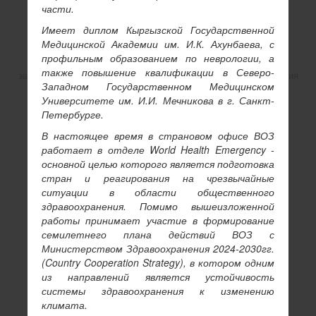
части.
Имеет диплом Кыргызской Государственной
Медицинской Академии им. И.К. Ахунбаева, с
профильным образованием по неврологии, а
также повышение квалификации в Северо-
заместитель директора Центра климатического финансирования
Западном Государственном Медицинском
при Кабинете Министров Кыргызской Республики
Университете им.
И.И. Мечникова в г. Санкт-
Асель Мадыбаева
Петербурге.
В настоящее время в страновом офисе ВОЗ
работает в отделе
World
Health
Emergency
-
Копировать ссылку на профиль
основной целью которого является подготовка
стран и реагирования на чрезвычайные
ситуации в области общественного
здравоохранения. Помимо вышеизложенной
работы принимает участие в формирование
семилетнего плана действий ВОЗ с
Министерством Здравоохранения 2024-2030гг.
(
Country
Cooperation
Strategy
), в котором одним
из направлений является устойчивость
системы здравоохранения к изменению
климата.