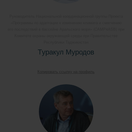
Руководитель Национальной координационной группы Проекта
«Программы по адаптации к изменению климата и смягчению
его последствий в бассейне Аральского моря» (CAMP4ASB) при
Комитете охраны окружающей среды при Правительстве
Республики Таджикистан
Туракул Муродов
Копировать ссылку на профиль