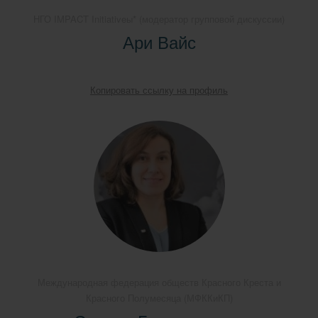
НГО IMPACT Initiativeы* (модератор групповой дискуссии)
Ари Вайс
Копировать ссылку на профиль
Международная федерация обществ Красного Креста и
Красного Полумесяца (МФККиКП)