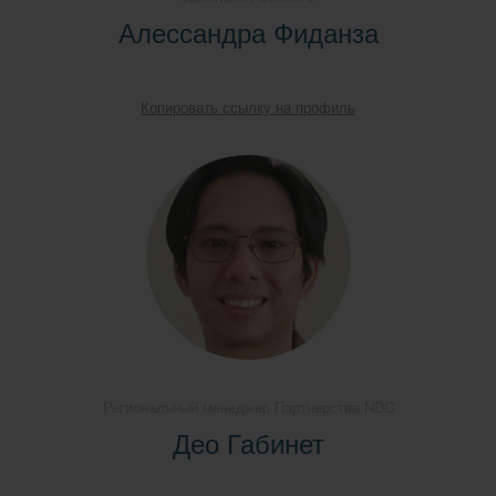
Алессандра Фиданза
Копировать ссылку на профиль
Региональный менеджер Партнерства NDC
Део Габинет