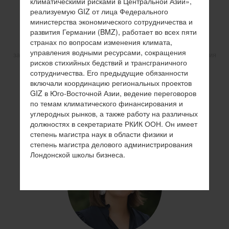
климатическими рисками в Центральной Азии»,
реализуемую GIZ от лица Федерального
министерства экономического сотрудничества и
развития Германии (BMZ), работает во всех пяти
странах по вопросам изменения климата,
управления водными ресурсами, сокращения
заместитель директора Центра климатического финансирования
рисков стихийных бедствий и трансграничного
при Кабинете Министров Кыргызской Республики
сотрудничества. Его предыдущие обязанности
Асель Мадыбаева
включали координацию региональных проектов
GIZ в Юго-Восточной Азии, ведение переговоров
по темам климатического финансирования и
углеродных рынков, а также работу на различных
Копировать ссылку на профиль
должностях в секретариате РКИК ООН. Он имеет
степень магистра наук в области физики и
степень магистра делового администрирования
Лондонской школы бизнеса.