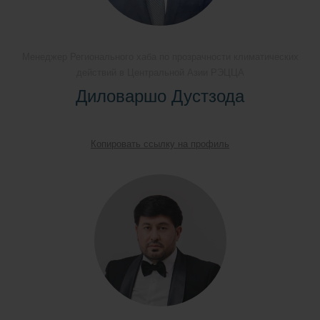
Менеджер Регионального хаба по прозрачности климатических
действий в Центральной Азии РЭЦЦА
Диловаршо Дустзода
Копировать ссылку на профиль