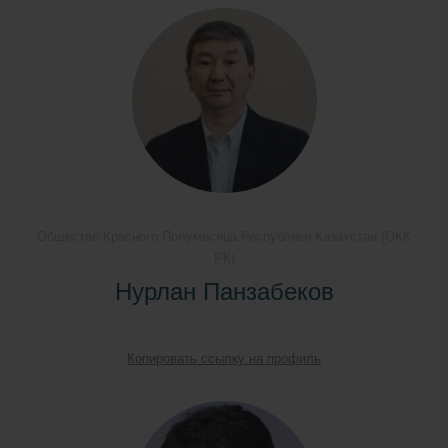
Общество Красного Полумесяца Республики Казахстан (ОКК
РК)
Нурлан Панзабеков
Копировать ссылку на профиль