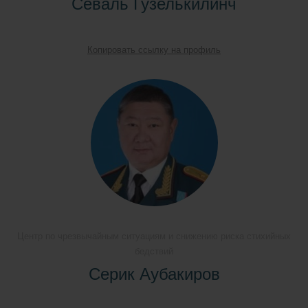
Севаль Гузелькилинч
Копировать ссылку на профиль
Центр по чрезвычайным ситуациям и снижению риска стихийных
бедствий
Серик Аубакиров