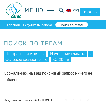
МЕНЮ
МЕНЮ
eng
eng
intranet
intranet
Главная
Результаты поиска
Поиск по тегам
ПОИСК ПО ТЕГАМ
Центральная Азия
×
Изменение климата
×
Сельское хозяйство
×
КС-28
×
К сожалению, на ваш поисковый запрос ничего не
найдено.
Начало
Пред.
След.
Конец
-49 - 0 из 0
Результаты поиска