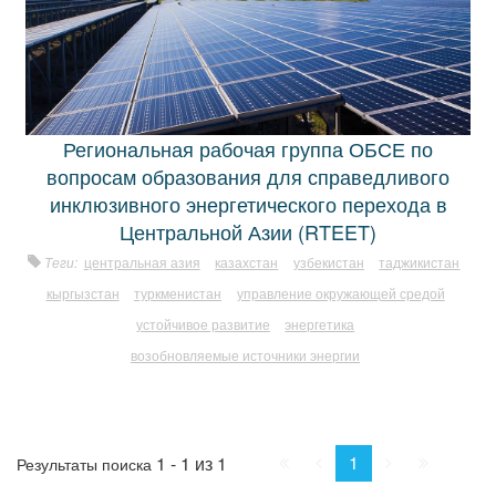
Региональная рабочая группа ОБСЕ по
вопросам образования для справедливого
инклюзивного энергетического перехода в
Центральной Азии (RTEET)
Теги:
центральная азия
казахстан
узбекистан
таджикистан
кыргызстан
туркменистан
управление окружающей средой
устойчивое развитие
энергетика
возобновляемые источники энергии
Начало
Пред.
След.
Конец
1
1 - 1 из 1
Результаты поиска