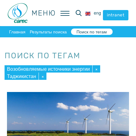
МЕНЮ
МЕНЮ
eng
eng
intranet
intranet
Главная
Результаты поиска
Поиск по тегам
ПОИСК ПО ТЕГАМ
Возобновляемые источники энергии
×
Таджикистан
×