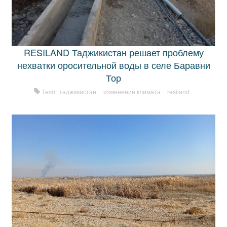
RESILAND Таджикистан решает проблему
нехватки оросительной воды в селе Баравни
Тор
Теги:
таджикистан
изменение климата
resiland