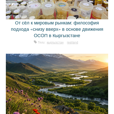
От сёл к мировым рынкам: философия
подхода «снизу вверх» в основе движения
OСOП в Кыргызстане
Теги:
кыргызстан
resiland