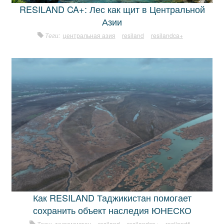
RESILAND CA+: Лес как щит в Центральной
Азии
Теги:
центральная азия
resiland
resilandca+
Как RESILAND Таджикистан помогает
сохранить объект наследия ЮНЕСКО
Теги:
таджикистан
resiland
resilandca+
resilandtj