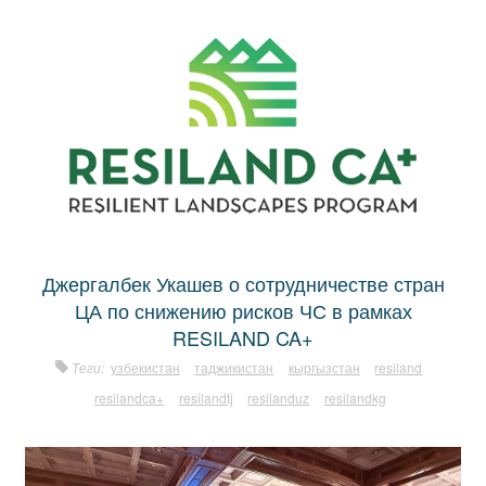
Джергалбек Укашев о сотрудничестве стран
ЦА по снижению рисков ЧС в рамках
RESILAND CA+
Теги:
узбекистан
таджикистан
кыргызстан
resiland
resilandca+
resilandtj
resilanduz
resilandkg