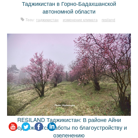
Таджикистан в Горно-Бадахшанской
автономной области
Теги:
таджикистан
изменение климата
resiland
RESILAND Таджикистан: В районе Айни
продолжаются работы по благоустройству и
озеленению