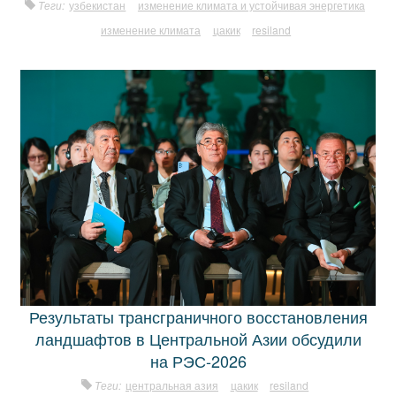
Теги:
узбекистан
изменение климата и устойчивая энергетика
изменение климата
цакик
resiland
Результаты трансграничного восстановления
ландшафтов в Центральной Азии обсудили
на РЭС-2026
Теги:
центральная азия
цакик
resiland