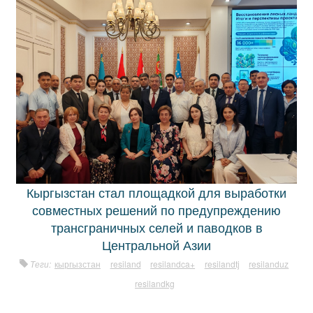
Кыргызстан стал площадкой для выработки
совместных решений по предупреждению
трансграничных селей и паводков в
Центральной Азии
Теги:
кыргызстан
resiland
resilandca+
resilandtj
resilanduz
resilandkg