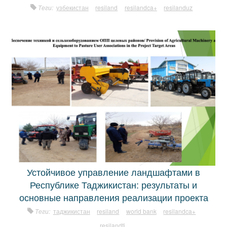
Теги:
узбекистан
resiland
resilandca+
resilanduz
Устойчивое управление ландшафтами в
Республике Таджикистан: результаты и
основные направления реализации проекта
Теги:
таджикистан
resiland
world bank
resilandca+
resilandtj