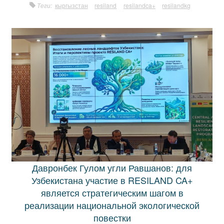
Теги:
кыргызстан
resiland
resilandca+
resilandkg
Давронбек Гулом угли Равшанов: для
Узбекистана участие в RESILAND CA+
является стратегическим шагом в
реализации национальной экологической
повестки