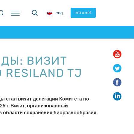
Ю
Ю
eng
eng
intranet
intranet
ДЫ: ВИЗИТ
RESILAND TJ
 стал визит делегации Комитета по
25 г. Визит, организованный
в области сохранения биоразнообразия,