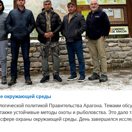
ане окружающей среды
ологической политикой Правительства Арагона. Темами об
 также устойчивые методы охоты и рыболовства. Это дало
в сфере охраны окружающей среды. День завершился иссл