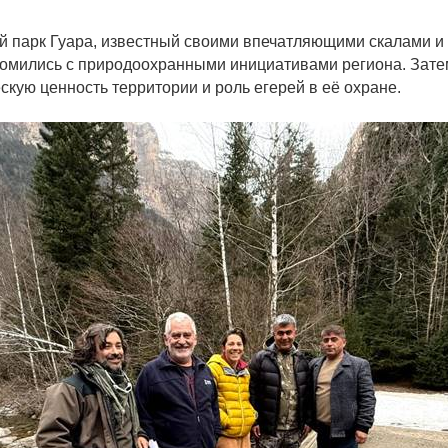
й парк Гуара, известный своими впечатляющими скалами и
акомились с природоохранными инициативами региона. Зат
кую ценность территории и роль егерей в её охране.