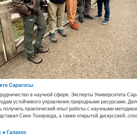
тете Сарагосы
трудничество в научной сфере. Эксперты Университета Сар
тодам устойчивого управления природными ресурсами. Деле
ь получить практический опыт работы с научными методик
дставил Сино Тохирзода, а также открытой дискуссией, с
 и Галахос