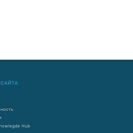
 САЙТА
ьность
и
nowlegde Hub