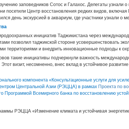
зучению заповедников Сотос и Галахос. Делегаты узнали о
 посетили Центр восстановления редких видов, включая Marg
лся день экскурсией в аквариум, где участники узнали о м
тва
риродоохранных инициатив Таджикистана через международ
ами позволил таджикской стороне усовершенствовать экол
ми территориями и внедрить инновационные подходы к ох
зовов такие инициативы подчеркнули важность международ
Этот визит, несомненно, внес вклад в устойчивое развити
онального компонента «Консультационные услуги для усиле
центром Центральной Азии (РЭЦЦА) в рамках
Проекта по в
го Программой Всемирного банка по восстановлению усто
раммы РЭЦЦА «Изменение климата и устойчивая энергетика