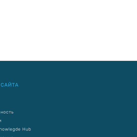
 САЙТА
ьность
и
nowlegde Hub