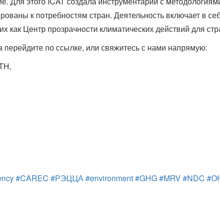
. Для этого ICAT создала инструментарий с методологиям
ированы к потребностям стран. Деятельность включает в се
их как Центр прозрачности климатических действий для ст
 перейдите по ссылке, или свяжитесь с нами напрямую:
TH,
ency
#CAREC
#РЭЦЦА
#environment
#GHG
#MRV
#NDC
#О