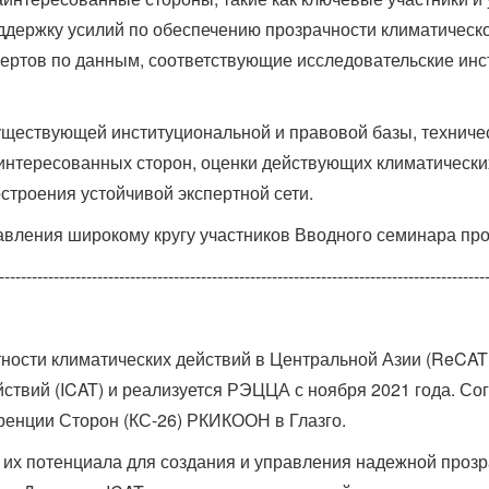
оддержку усилий по обеспечению прозрачности климатическ
пертов по данным, соответствующие исследовательские инст
существующей институциональной и правовой базы, техниче
нтересованных сторон, оценки действующих климатических
строения устойчивой экспертной сети.
вления широкому кругу участников Вводного семинара про
-----------------------------------------------------------------------------------------
тности климатических действий в Центральной Азии (ReCA
ствий (ICAT) и реализуется РЭЦЦА с ноября 2021 года. С
ренции Сторон (КС-26) РКИКООН в Глазго.
их потенциала для создания и управления надежной прозра