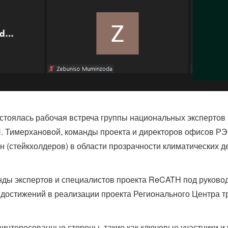
стоялась рабочая встреча группы национальных экспертов 
Н. Тимерхановой, команды проекта и директоров офисов Р
 (стейкхолдеров) в области прозрачности климатических д
нды экспертов и специалистов проекта ReCATH под руковод
 достижений в реализации проекта Регионального Центра т
интересованные стороны, такие как ключевые участники и 