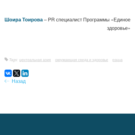
Шоира Тоирова
– PR специалист Программы «Единое
здоровье»
Tags:
центральная азия
окружающая среда и здоровье
рэцца
Назад