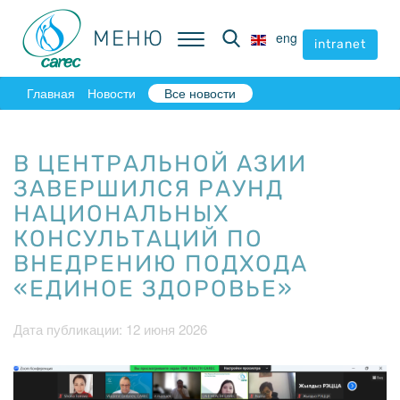
МЕНЮ
МЕНЮ
eng
eng
intranet
intranet
Главная
Новости
Все новости
В ЦЕНТРАЛЬНОЙ АЗИИ
ЗАВЕРШИЛСЯ РАУНД
НАЦИОНАЛЬНЫХ
КОНСУЛЬТАЦИЙ ПО
ВНЕДРЕНИЮ ПОДХОДА
«ЕДИНОЕ ЗДОРОВЬЕ»
Дата публикации: 12 июня 2026