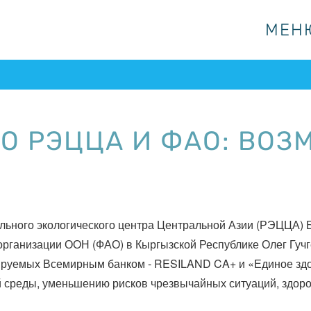
МЕН
МЕН
О РЭЦЦА И ФАО: ВОЗ
льного экологического центра Центральной Азии (РЭЦЦА) 
организации ООН (ФАО) в Кыргызской Республике Олег Гучг
сируемых Всемирным банком - RESILAND CA+ и «Единое зд
среды, уменьшению рисков чрезвычайных ситуаций, здоров