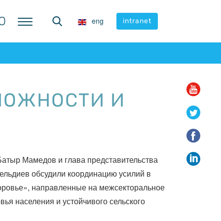
Ю
Ю
eng
eng
intranet
intranet
МОЖНОСТИ И
Батыр Мамедов и глава представительства
ельдиев обсудили координацию усилий в
оровье», направленные на межсекторальное
ья населения и устойчивого сельского