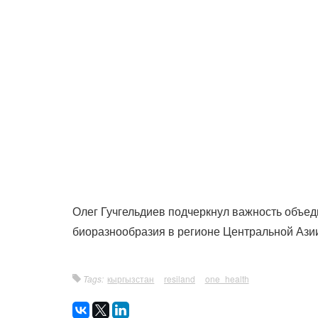
Олег Гучгельдиев подчеркнул важность объед
биоразнообразия в регионе Центральной Ази
Tags:
кыргызстан
resiland
one_health