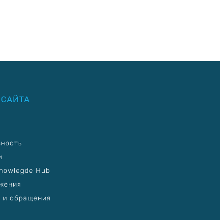
 САЙТА
ьность
и
nowlegde Hub
жения
 и обращения