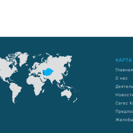
КАРТА
Главная
О нас
Деятел
Новост
Carec K
Предло
Жалобы