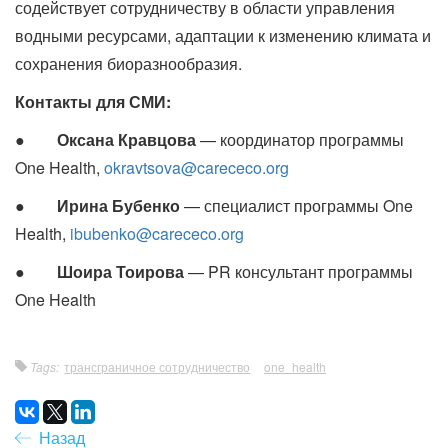
содействует сотрудничеству в области управления
водными ресурсами, адаптации к изменению климата и
сохранения биоразнообразия.
Контакты для СМИ:
●
Оксана Кравцова
— координатор программы
One Health,
okravtsova@carececo.org
●
Ирина Бубенко
— специалист программы One
Health,
ibubenko@carececo.org
●
Шоира Тоирова
— PR консультант программы
One Health
Tags:
трансграничное сотрудничество
one_health
Назад