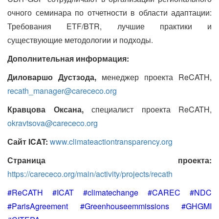
очного семинара по отчетности в области адаптации:
Требования
ETF
/
BTR
, лучшие практики и
существующие методологии и подходы.
Дополнительная информация:
Диловаршо Дустзода,
менеджер проекта
ReCATH
,
recath
_
manager
@
carececo
.
org
Кравцова Оксана,
специалист проекта
ReCATH
,
okravtsova
@
carececo
.
org
Сайт
ICAT
:
www
.
climateactiontransparency
.
org
Страница проекта:
https
://
carececo
.
org
/
main
/
activity
/
projects
/
recath
#ReCATH #ICAT #climatechange #CAREC #NDC
#ParisAgreement #Greenhouseemmissions #GHGMI