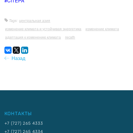
#CITEPA
Tags:
центральная азия
изменение климата и устойчивая энергетика
изменение климата
адаптация к изменению климата
recath
Назад
КОНТАКТЫ
+7 (727) 265 4333
+7 (727) 265 4334