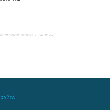
чение изменения климата
camp4asb
 САЙТА