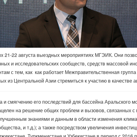
х 21-22 августа выездных мероприятиях МГЭИК. Они позво
ных и исследовательских сообществ, средств массовой и
нтам с тем, как как работает Межправительственная группа
ных из Центральной Азии стремиться к участию в качестве
а и смягчению его последствий для бассейна Аральского
целен на решение общих проблем и вызовов, связанных с 
 улучшенным знаниями и данным в области изменения клим
щества, и т.д.); а также посредством увеличения инвести
икистане, Туркменистане и Узбекистане в период с 2016 по