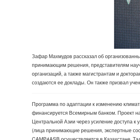
Зафар Махмудов рассказал об организованны
принимающим решения, представителям науч
организаций, а также магистрантам и доктора
создаются ее доклады. Он также призвал уче
Программа по адаптации к изменению климат
финансируется Всемирным банком. Проект на
Центральной Азии через усиление доступа к
(лица принимающие решения, экспертные сооб
CAMP4ASB осуществляется в Казахстане, Тадж