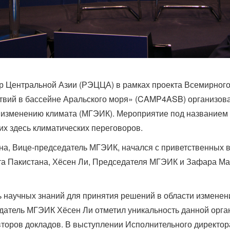
тр Центральной Азии (РЭЦЦА) в рамках проекта Всемирного
твий в бассейне Аральского моря» (CAMP4ASB) организова
о изменению климата (МГЭИК). Мероприятие под названием
х здесь климатических переговоров.
на, Вице-председатель МГЭИК, начался с приветственных
а Пакистана, Хёсен Ли, Председателя МГЭИК и Зафара Ма
 научных знаний для принятия решений в области изменени
атель МГЭИК Хёсен Ли отметил уникальность данной орган
авторов докладов. В выступлении Исполнительного дирек