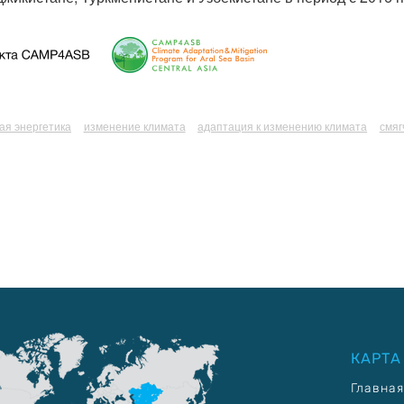
ая энергетика
изменение климата
адаптация к изменению климата
смяг
КАРТА
Главная