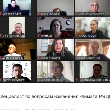
специалист по вопросам изменения климата РЭ
ая энергетика
изменение климата
camp4asb
кс-28