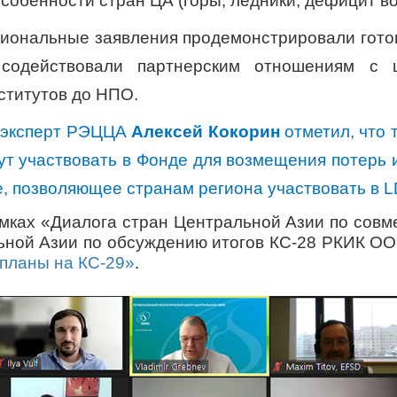
собенности стран ЦА (горы, ледники, дефицит во
гиональные заявления продемонстрировали готов
содействовали партнерским отношениям с 
титутов до НПО.
 эксперт РЭЦЦА
Алексей Кокорин
отметил, что 
ут участвовать в Фонде для возмещения потерь и
е, позволяющее странам региона участвовать в
L
амках «Диалога стран Центральной Азии по совм
льной Азии по обсуждению итогов КС-28 РКИК О
 планы на КС-29»
.