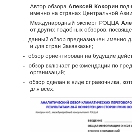
Автор обзора
Алексей Кокорин
подч
именно на странах Центральной Азии
Международный эксперт РЭЦЦА
Але
от других подобных обзоров, посвящ
-
данный обзор предназначен именно дл
и для стран Закавказья;
-
обзор ориентирован на будущие дейс
-
обзор включает рекомендации по пре
организаций;
-
обзор сделан в виде справочника, ко
для всех.