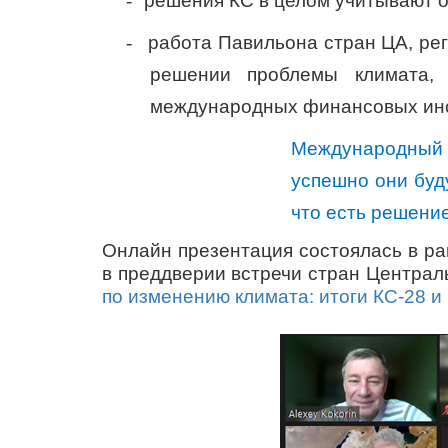
-
решения КС в целом учитывают о
-
работа Павильона стран ЦА, ре
решении проблемы климата, 
международных финансовых инс
Международный
успешно они буд
что есть решени
Онлайн презентация состоялась в р
в преддверии встречи стран Центра
по изменению климата: итоги КС-28 и