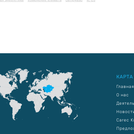
КАРТА
Главная
О нас
Деятел
Новост
Carec K
Предло