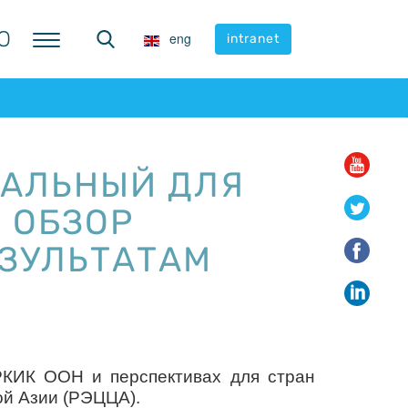
Ю
Ю
eng
eng
intranet
intranet
КАЛЬНЫЙ ДЛЯ
 ОБЗОР
ЕЗУЛЬТАТАМ
 РКИК ООН и перспективах для стран
ой Азии (РЭЦЦА).