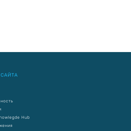
 САЙТА
ьность
и
nowlegde Hub
жения