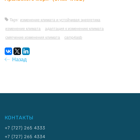
Tags:
изменение климата и устойчивая энергетика
изменение климата
адаптация к изменению климата
смягчение изменения климата
camp4asb
Назад
КОНТАКТЫ
+7 (727) 265 4333
+7 (727) 265 4334