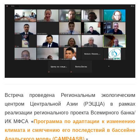
Встреча проведена Региональным экологическим
центром Центральной Азии (РЭЦЦА) в рамках
реализации регионального проекта Всемирного банка/
ИК МФСА
«
Программа по адаптации к изменению
климата и смягчению его последствий в бассейне
Аральского моря» (
CAMP
4
ASB
)
»