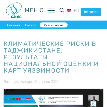
МЕНЮ
МЕНЮ
eng
eng
intranet
intranet
Главная
Новости
Все новости
КЛИМАТИЧЕСКИЕ РИСКИ В
ТАДЖИКИСТАНЕ:
РЕЗУЛЬТАТЫ
НАЦИОНАЛЬНОЙ ОЦЕНКИ И
КАРТ УЯЗВИМОСТИ
Дата публикации: 02 апреля 2021