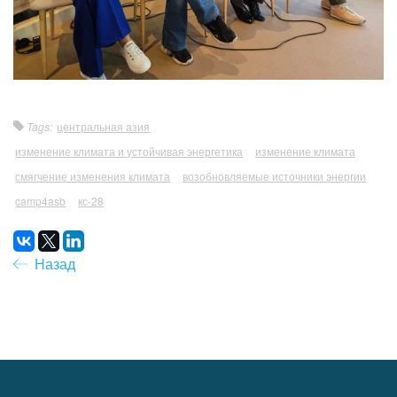
Tags:
центральная азия
изменение климата и устойчивая энергетика
изменение климата
смягчение изменения климата
возобновляемые источники энергии
camp4asb
кс-28
Назад