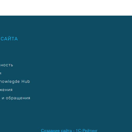
 САЙТА
ьность
и
nowlegde Hub
жения
 и обращения
Создание сайта -
1С-Рейтинг