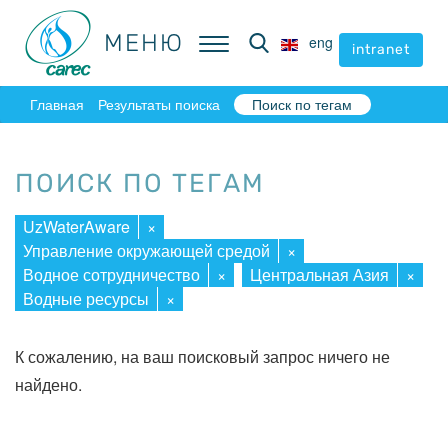
МЕНЮ
МЕНЮ
eng
eng
intranet
intranet
Главная
Результаты поиска
Поиск по тегам
ПОИСК ПО ТЕГАМ
UzWaterAware
×
Управление окружающей средой
×
Водное сотрудничество
×
Центральная Азия
×
Водные ресурсы
×
К сожалению, на ваш поисковый запрос ничего не
найдено.