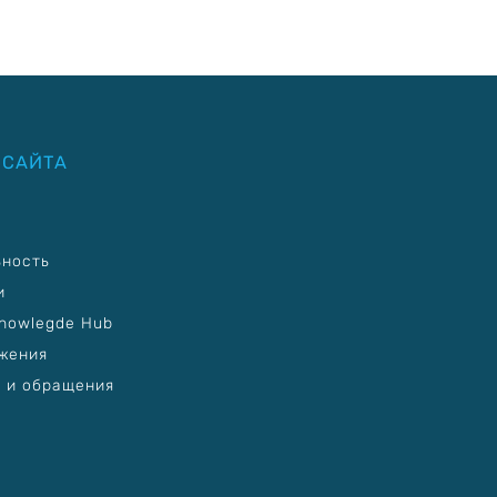
 САЙТА
ьность
и
nowlegde Hub
жения
 и обращения