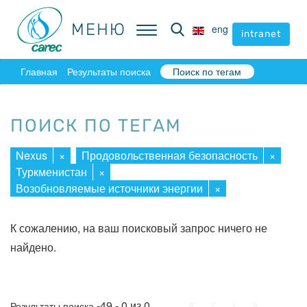
МЕНЮ
МЕНЮ
eng
eng
intranet
intranet
Главная
Результаты поиска
Поиск по тегам
ПОИСК ПО ТЕГАМ
Nexus
×
Продовольственная безопасность
×
Туркменистан
×
Возобновляемые источники энергии
×
К сожалению, на ваш поисковый запрос ничего не
найдено.
Начало
Пред.
След.
Конец
-49 - 0 из 0
Результаты поиска