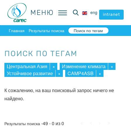
МЕНЮ
МЕНЮ
eng
eng
intranet
intranet
Главная
Результаты поиска
Поиск по тегам
ПОИСК ПО ТЕГАМ
Центральная Азия
×
Изменение климата
×
Устойчивое развитие
×
CAMP4ASB
×
К сожалению, на ваш поисковый запрос ничего не
найдено.
Начало
Пред.
След.
Конец
-49 - 0 из 0
Результаты поиска