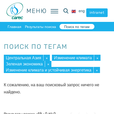
МЕНЮ
МЕНЮ
eng
eng
intranet
intranet
Главная
Результаты поиска
Поиск по тегам
ПОИСК ПО ТЕГАМ
Центральная Азия
×
Изменение климата
×
Зеленая экономика
×
Изменение климата и устойчивая энергетика
×
К сожалению, на ваш поисковый запрос ничего не
найдено.
Начало
Пред.
След.
Конец
-49 - 0 из 0
Результаты поиска