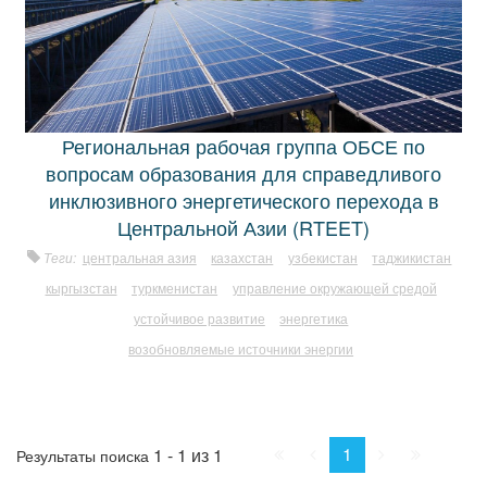
Региональная рабочая группа ОБСЕ по
вопросам образования для справедливого
инклюзивного энергетического перехода в
Центральной Азии (RTEET)
Теги:
центральная азия
казахстан
узбекистан
таджикистан
кыргызстан
туркменистан
управление окружающей средой
устойчивое развитие
энергетика
возобновляемые источники энергии
Начало
Пред.
След.
Конец
1
1 - 1 из 1
Результаты поиска