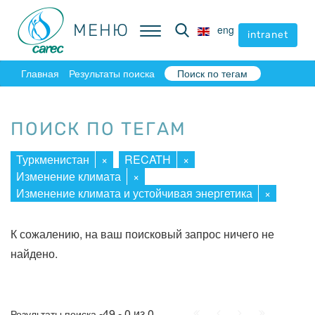
МЕНЮ
МЕНЮ
eng
eng
intranet
intranet
Главная
Результаты поиска
Поиск по тегам
ПОИСК ПО ТЕГАМ
Туркменистан
×
RECATH
×
Изменение климата
×
Изменение климата и устойчивая энергетика
×
К сожалению, на ваш поисковый запрос ничего не
найдено.
Начало
Пред.
След.
Конец
-49 - 0 из 0
Результаты поиска