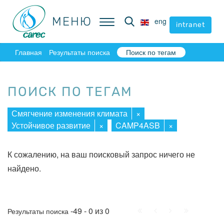
МЕНЮ
МЕНЮ
eng
eng
intranet
intranet
Главная
Результаты поиска
Поиск по тегам
ПОИСК ПО ТЕГАМ
Смягчение изменения климата
×
Устойчивое развитие
×
CAMP4ASB
×
К сожалению, на ваш поисковый запрос ничего не
найдено.
Начало
Пред.
След.
Конец
-49 - 0 из 0
Результаты поиска