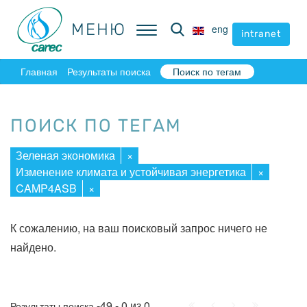
МЕНЮ
МЕНЮ
eng
eng
intranet
intranet
Главная
Результаты поиска
Поиск по тегам
ПОИСК ПО ТЕГАМ
Зеленая экономика
×
Изменение климата и устойчивая энергетика
×
CAMP4ASB
×
К сожалению, на ваш поисковый запрос ничего не
найдено.
Начало
Пред.
След.
Конец
-49 - 0 из 0
Результаты поиска