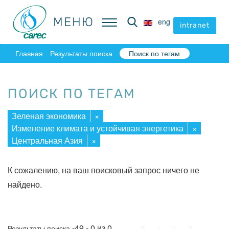
МЕНЮ
МЕНЮ
eng
eng
intranet
intranet
Главная
Результаты поиска
Поиск по тегам
ПОИСК ПО ТЕГАМ
Зеленая экономика
×
Изменение климата и устойчивая энергетика
×
Центральная Азия
×
К сожалению, на ваш поисковый запрос ничего не
найдено.
Начало
Пред.
След.
Конец
-49 - 0 из 0
Результаты поиска