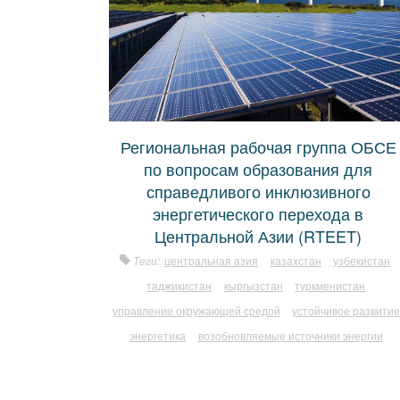
Региональная рабочая группа ОБСЕ
по вопросам образования для
справедливого инклюзивного
энергетического перехода в
Центральной Азии (RTEET)
Теги:
центральная азия
казахстан
узбекистан
таджикистан
кыргызстан
туркменистан
управление окружающей средой
устойчивое развити
энергетика
возобновляемые источники энергии