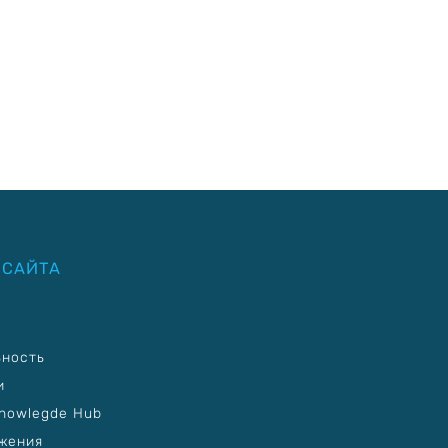
 САЙТА
ьность
и
nowlegde Hub
жения