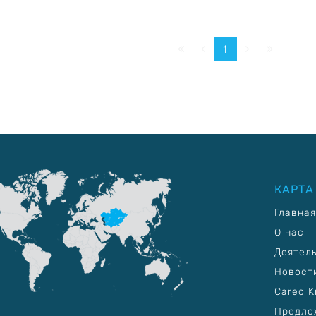
Начало
Пред.
След.
Конец
1
КАРТА
Главная
О нас
Деятел
Новост
Carec K
Предло