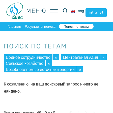
МЕНЮ
МЕНЮ
eng
eng
intranet
intranet
Главная
Результаты поиска
Поиск по тегам
ПОИСК ПО ТЕГАМ
Водное сотрудничество
×
Центральная Азия
×
Сельское хозяйство
×
Возобновляемые источники энергии
×
К сожалению, на ваш поисковый запрос ничего не
найдено.
Начало
Пред.
След.
Конец
-49 - 0 из 0
Результаты поиска