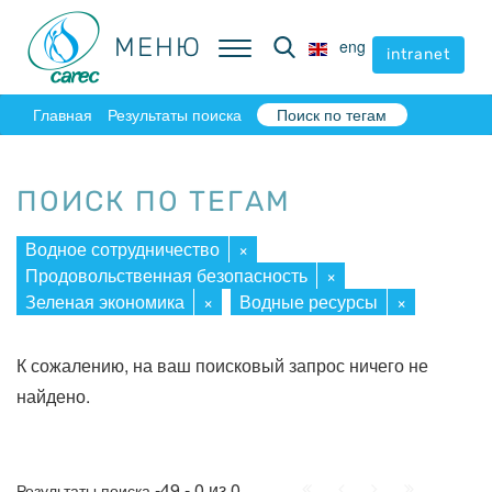
МЕНЮ
МЕНЮ
eng
eng
intranet
intranet
Главная
Результаты поиска
Поиск по тегам
ПОИСК ПО ТЕГАМ
Водное сотрудничество
×
Продовольственная безопасность
×
Зеленая экономика
×
Водные ресурсы
×
К сожалению, на ваш поисковый запрос ничего не
найдено.
Начало
Пред.
След.
Конец
-49 - 0 из 0
Результаты поиска