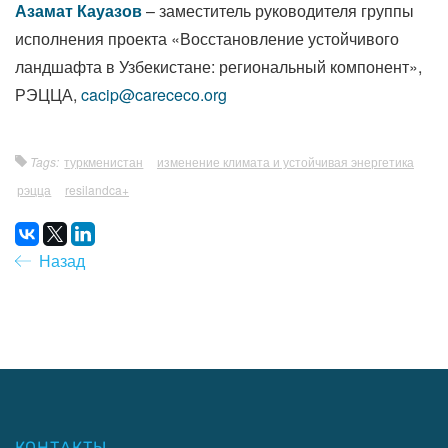
Азамат Кауазов
– заместитель руководителя группы
исполнения проекта «Восстановление устойчивого
ландшафта в Узбекистане: региональный компонент»,
РЭЦЦА,
cacip@carececo.org
Tags:
туркменистан
изменение климата и устойчивая энергетика
рэцца
resilandca+
Назад
КОНТАКТЫ