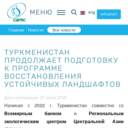
МЕНЮ
МЕНЮ
eng
eng
intranet
intranet
Главная
Новости
Все новости
ТУРКМЕНИСТАН
ПРОДОЛЖАЕТ ПОДГОТОВКУ
К ПРОГРАММЕ
ВОССТАНОВЛЕНИЯ
УСТОЙЧИВЫХ ЛАНДШАФТОВ
Дата публикации: 07 июля 2026
Начиная с 2022 г. Туркменистан совместно со
Всемирным банком
и
Региональным
экологическим центром Центральной Азии