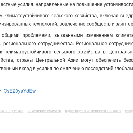
местные усилия, направленные на повышение устойчивости 
 климатоустойчивого сельского хозяйства, включая внедр
мизированных технологий, вовлечение сообществ и заинте
с общими проблемами, вызванными изменением климата
 регионального сотрудничества. Региональное сотруднич
я климатоустойчивого сельского хозяйства в Централь
йства, страны Центральной Азии могут обеспечить без
венный вклад в усилия по смягчению последствий глобаль
h?v=OsE23yaYdEw
ая энергетика
изменение климата
адаптация к изменению климата
cam