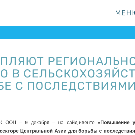
МЕН
МЕН
ЕПЛЯЮТ РЕГИОНАЛЬН
О В СЕЛЬСКОХОЗЯЙС
ЬБЕ С ПОСЛЕДСТВИЯМ
К ООН – 9 декабря – на сайд-ивенте
«Повышение у
 секторе Центральной Азии для борьбы с последстви