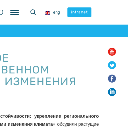
Ю
Ю
eng
eng
intranet
intranet
ОЕ
ТВЕННОМ
И ИЗМЕНЕНИЯ
стойчивости: укрепление регионального
ями изменения климата»
обсудили растущие