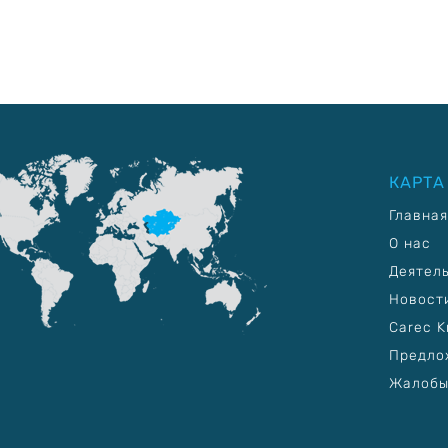
КАРТА
Главная
О нас
Деятел
Новост
Carec K
Предло
Жалобы