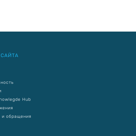
 САЙТА
ьность
и
nowlegde Hub
жения
 и обращения