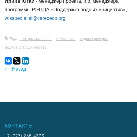
Ирина Югай
- менеджер проекта, и.о. менеджера
программы РЭЦЦА «Поддержка водных инициатив»,
wisspecialist@carececo.org
Tags:
центральная азия
узбекистан
водные ресурсы
водное сотрудничество
Назад
КОНТАКТЫ
+7 (727) 265 4333