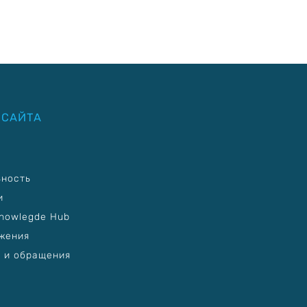
 САЙТА
ьность
и
nowlegde Hub
жения
 и обращения