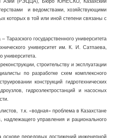
ой Азии (РЭЦЦА), Бюро ЮНЕСКО, Казахский
стерствами и ведомствами, хозяйствующими
ых которых в той или иной степени связаны с
– Таразского государственного университета
хнического университет им. К. И. Сатпаева,
о университета.
реконструкции, строительству и эксплуатации
иалисты по разработке схем комплексного
струировании конструкций гидротехнических
дроузлов, гидроэлектростанций и насосных
сти.
истов, т.к. «водная» проблема в Казахстане
в, надлежащего управления и рационального
а основе передовых достижений инженерной