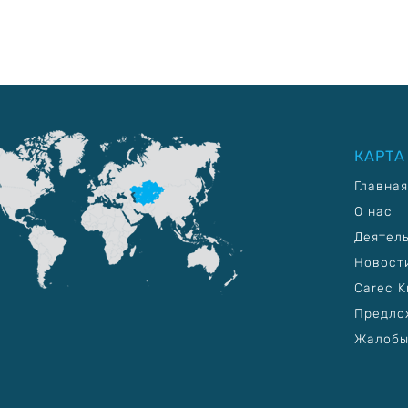
КАРТА
Главная
О нас
Деятел
Новост
Carec K
Предло
Жалобы