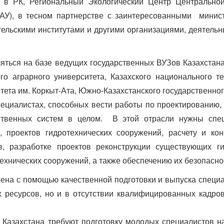
 в РК, Региональный Экологический Центр Центральн
АУ), в тесном партнерстве с заинтересованными мини
ельскими институтами и другими организациями, деятельн
яться на базе ведущих государственных ВУЗов Казахстана 
го аграрного университета, Казахского национального те
ета им. Коркыт-Ата, Южно-Казахстанского государственног
ециалистах, способных вести работы по проектированию, 
йственных систем в целом. В этой отрасли нужны спец
 проектов гидротехнических сооружений, расчету и кон
в, разработке проектов реконструкции существующих ги
технических сооружений, а также обеспечению их безопасно
а с помощью качественной подготовки и выпуска специал
х ресурсов, но и в отсутствии квалифицированных кадро
Казахстана требуют подготовку молодых специалистов н