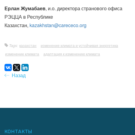
Ерлан Жумабаев
, и.о. директора странового офиса
РЭЦЦА в Республике
Казахстан,
kazakhstan@carececo.org
Tags:
казахстан
изменение климата и устойчивая энергетика
изменение климата
адаптация к изменению климата
Назад
КОНТАКТЫ