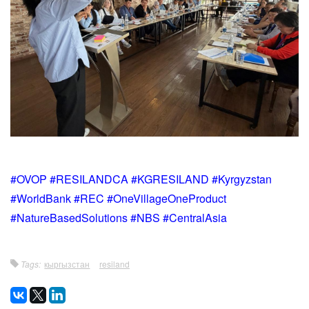
#OVOP #RESILANDCA #KGRESILAND #Kyrgyzstan
#WorldBank #REC #OneVillageOneProduct
#NatureBasedSolutions #NBS #CentralAsia
Tags:
кыргызстан
resiland