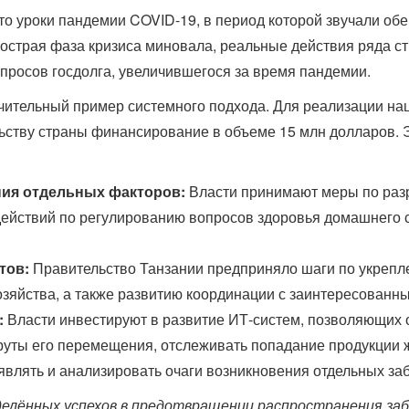
то уроки пандемии COVID-19, в период которой звучали об
о острая фаза кризиса миновала, реальные действия ряда ст
просов госдолга, увеличившегося за время пандемии.
чительный пример системного подхода. Для реализации н
ьству страны финансирование в объеме 15 млн долларов. 
ия отдельных факторов:
Власти принимают меры по раз
ействий по регулированию вопросов здоровья домашнего ск
тов:
Правительство Танзании предприняло шаги по укрепл
озяйства, а также развитию координации с заинтересован
:
Власти инвестируют в развитие ИТ-систем, позволяющих о
уты его перемещения, отслеживать попадание продукции 
являть и анализировать очаги возникновения отдельных за
елённых успехов в предотвращении распространения за