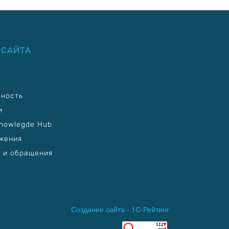
 САЙТА
ьность
и
nowlegde Hub
жения
 и обращения
Создание сайта -
1С-Рейтинг