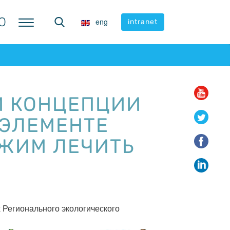
Ю
Ю
eng
eng
intranet
intranet
И КОНЦЕПЦИИ
 ЭЛЕМЕНТЕ
ЖИМ ЛЕЧИТЬ
 Регионального экологического