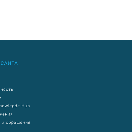
 САЙТА
ьность
и
nowlegde Hub
жения
 и обращения