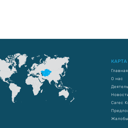
КАРТА
Главная
О нас
Деятел
Новост
Carec K
Предло
Жалобы