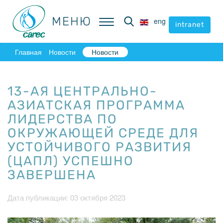
МЕНЮ
МЕНЮ
eng
eng
intranet
intranet
Главная
Новости
Новости
13-АЯ ЦЕНТРАЛЬНО-
АЗИАТСКАЯ ПРОГРАММА
ЛИДЕРСТВА ПО
ОКРУЖАЮЩЕЙ СРЕДЕ ДЛЯ
УСТОЙЧИВОГО РАЗВИТИЯ
(ЦАПЛ) УСПЕШНО
ЗАВЕРШЕНА
Дата публикации: 03 октября 2023