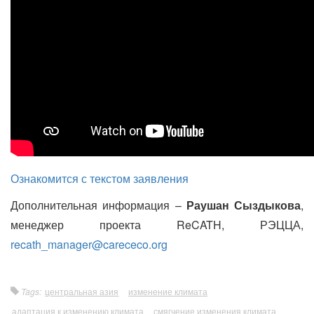
Ознакомится с текстом заявления
Дополнительная информация –
Раушан Сыздыкова
,
менеджер проекта ReCATH, РЭЦЦА,
recath_manager@carececo.org
Tags:
центральная азия
изменение климата
адаптация к изменению климата
смягчение изменения климата